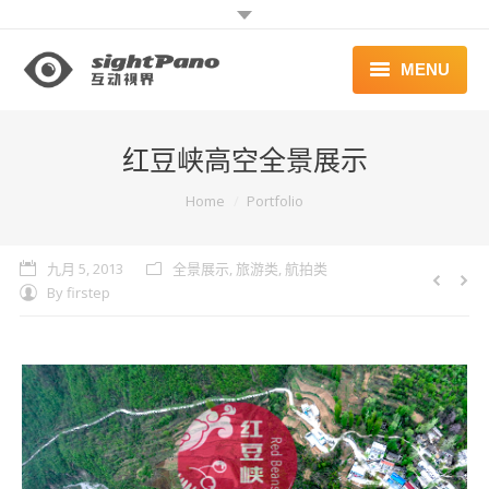
MENU
首页 | HOME
红豆峡高空全景展示
案例 | WORKS
You are here:
Home
Portfolio
联系 | CONTACT
九月 5, 2013
全景展示
,
旅游类
,
航拍类
By
firstep