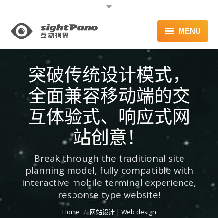
MENU
首页 | HOME
突破传统设计模式，
案例 | WORKS
全面兼容移动端的交
联系 | CONTACT
互体验式、响应式网
站创意！
Break through the traditional site
planning model, fully compatible with
interactive mobile terminal experience,
response type website!
You are here:
Home
网站设计 | Web design