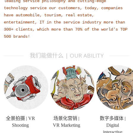
leading service philosophy and cutting-edge 
technology service our customers, today, companies 
have automobile, tourism, real estate, 
entertainment, IT in the service industry more than 
300+ clients, which more than 70% of the world's TOP 
500 brands!
我们能做什么 | OUR ABILITY
全景拍摄 | VR
场景化营销 |
数字多媒体 |
Shooting
VR Marketing
Digital
interactive