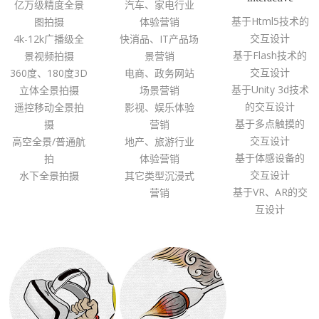
亿万级精度全景
汽车、家电行业
基于Html5技术的
图拍摄
体验营销
交互设计
4k-12k广播级全
快消品、IT产品场
基于Flash技术的
景视频拍摄
景营销
交互设计
360度、180度3D
电商、政务网站
基于Unity 3d技术
立体全景拍摄
场景营销
的交互设计
遥控移动全景拍
影视、娱乐体验
基于多点触摸的
摄
营销
交互设计
高空全景/普通航
地产、旅游行业
基于体感设备的
拍
体验营销
交互设计
水下全景拍摄
其它类型沉浸式
基于VR、AR的交
营销
互设计