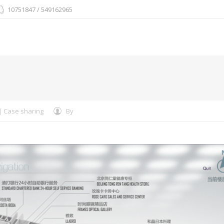
10751847 / 549162965
You are here:
Case sharing
By