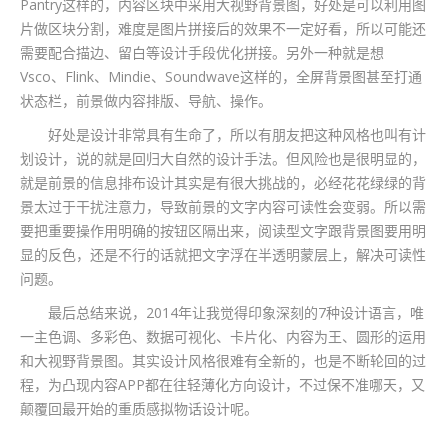
Pantry这样的，内容区块中采用大视野背景图，好处是可以利用图
片做区块分割，难度是图片拼接后的效果不一定好看，所以可能还
需要配合描边、留白等设计手段优化拼接。另外一种就是想
Vsco、Flink、Mindie、Soundwave这样的，全屏背景图甚至打通
状态栏，前景做内容排版、导航、操作。
好处是设计非常具有生命了，所以有朋友把这种风格也叫有计
划设计，说的就是回归大自然的设计手法。但风险也是很明显的，
就是前景的信息排布设计其实是有很大挑战的，必经花花绿绿的背
景太过于干扰注意力，导致前景的文字内容可读性会变弱。所以需
要把重要操作用明确的按钮区隔出来，阅读型文字跟背景图要用明
显的反色，还是不行的话就把文字浮在半透明蒙层上，解决可读性
问题。
最后总结来说，2014年让我觉得印象深刻的7种设计语言，唯
一主色调、多彩色、数据可视化、卡片化、内容为王、圆形的运用
和大视野背景图。其实设计风格很难有全新的，也是不断轮回的过
程，为凸现内容APP都在往轻薄化方向设计，不过保不准哪天，又
颠覆回最开始的重质感拟物话设计呢。