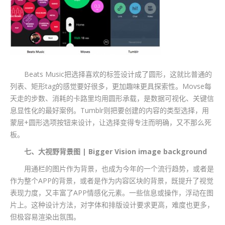
Beats Music把选择喜欢的标签设计成了圆形，这就比普通的
列表、矩形tag的感觉要好很多，更加趣味更具探索性。Movse每
天走的步数、消耗的卡路里均用圆形承载，是数据可视化、关键信
息显性化的最好案例。Tumblr则把要创建的内容的类型选择，用
蒙层+圆形选项按钮来设计，让选择变得专注而明确，又不那么死
板。
七、大视野背景图 | Bigger Vision image background
用通栏的图片作为背景，也成为今年的一个流行趋势，或者是
作为整个APP的背景，或者是作为内容区块的背景，既提升了视觉
表现力度，又丰富了APP情感化元素。一些信息或操作，浮动在图
片上。这种设计方法，对字体和排版设计要求更高，难度也更多，
但极容易渲染出氛围。