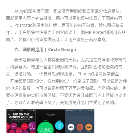
Artsy的图片瀑布流，完全没有用到线和面来区分信息组块，
而就是用内容本身做排版，用户可以更加集中注意力于图片内容
上。Prismatic利用字体排版，尽可能的内容前置，弱化图标和操
作，让用户更集中注意力于内容阅读上。而MR Porter则利用商品
图片、名称和价格直接做设计，让用户聚焦于商品本身。
六、圆形的运用 | Circle Design
园形是最容易让人觉得舒服的形状，尤其是在充满各种方框的
手机屏幕内，增加一些圆润的形状点缀，立刻就会增加活泼的气
息，徒增好感。一个有意思的现象是，iPhone的拨号数字键盘，
一开始都是矩形设计，迭代到iOS7，均变成了圆形，可以说是对传
统电话的致敬，也可以说是增强了界面的柔和感。当然相应的，也
要处理圆形的实际点触区域，不要因为设计成圆形点击区域也变小
了，导致点击准确率下降了，美观度提升易用性受到了影响。