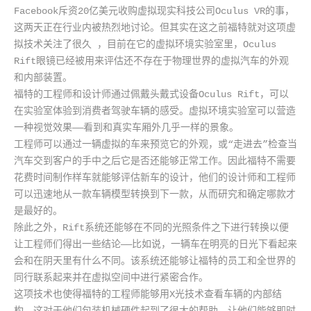
Facebook斥资20亿美元收购虚拟现实科技公司Oculus VR的事，
这两天正在行业内被热烈地讨论。但其实在这之前福特就对这项虚
拟技术关注了很久 ，目前在它的虚拟环境实验室里，Oculus 
Rift眼镜已经被用来评估还不存在于物理世界的虚拟汽车的外观
和内部装置。

福特的工程师和设计师通过佩戴头戴式设备Oculus Rift，可以
在实验室体验到消费者驾驶车辆的感受。虚拟环境实验室可以营造
一种视觉效果——看到和真实车厢外几乎一样的景象。

工程师可以通过一辆虚拟的车来预览它的外观，或“走进去”检查当
汽车交到客户的手中之后它是否还能够正常工作。因此福特不需要
花费时间制作样车就能够评估新车的设计，他们的设计师和工程师
可以迅速地从一款车辆模型转换到下一款，从而研究和确定哪款才
是最好的。

除此之外，Rift系统还能够在不同的光照条件之下进行转换以便
让工程师们得出一些结论——比如说，一辆车在明亮的日光下看起来
会和在阴天里有什么不同。该系统还能够让福特的员工和全世界的
同行联系起来并在虚拟空间中进行紧密合作。

这项技术也使得福特的工程师能够用X光技术查看车辆的内部结