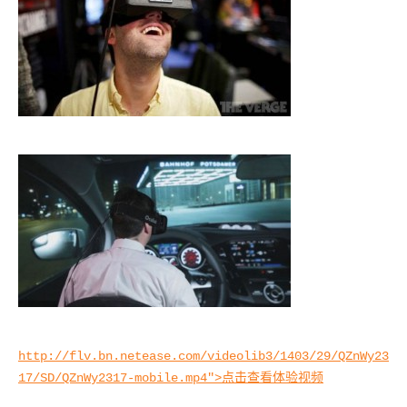
http://flv.bn.netease.com/videolib3/1403/29/QZnWy23
17/SD/QZnWy2317-mobile.mp4">点击查看体验视频