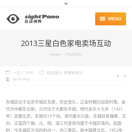
MENU
首页 | HOME
2013三星白色家电卖场互动
案例 | WORKS
You are here:
Home
Portfolio
联系 | CONTACT
一月 1, 1970
商业演示
,
多媒体设计
By
firstep
东城区位于北京市城区东部，历史悠久，辽金时期已出现村落，金
代为中都东北部，元代位于大都东半部。明代永乐十九年（1421
年）定都北京，东城为15个坊。清代属大兴县，东城驻有镶黄、正
白、正蓝四个旗。元、明、清三代皇宫均建于今城区域内。民国
时，今东城区为当时的内一、内三等区。新中国建立后，1952年