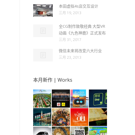
本田虚拟4s店交互设计
三月 19, 2013
全CG制作致敬经典 大型VR
动画《九色神鹿》正式发布
三月 31, 2017
微信未来将改变六大行业
三月 23, 2013
本月新作 | Works