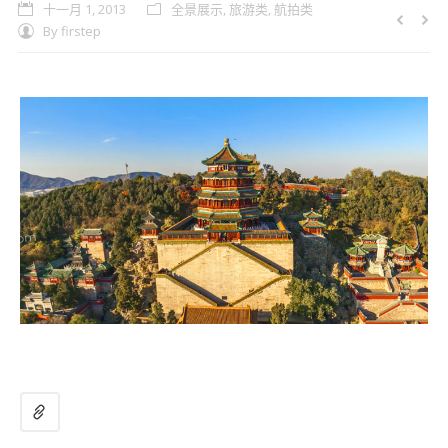
十一月 1, 2013
全景展示
,
旅游类
,
航拍类
By
firstep