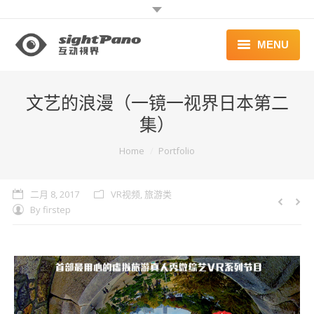
MENU
首页 | HOME
文艺的浪漫（一镜一视界日本第二
案例 | WORKS
集）
联系 | CONTACT
You are here:
Home
Portfolio
二月 8, 2017
VR视频
,
旅游类
By
firstep