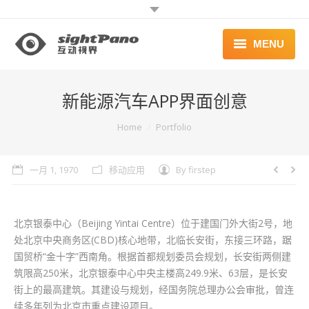
MENU
首页 | HOME
新能源汽车APP界面创意
案例 | WORKS
You are here:
Home
Portfolio
联系 | CONTACT
一月 1, 1970
移动应用
By
firstep
北京银泰中心（Beijing Yintai Centre）位于建国门外大街2号，地
处北京中央商务区(CBD)核心地带，北临长安街，东接三环路，踞
国贸桥“金十字”西南角。根据首都规划委员会规划，长安街两侧建
筑限高250米，北京银泰中心中央主楼高249.9米、63层，是长安
街上的最高建筑。其建设与规划，经国务院总理办公会审批，曾连
续多年列为北京市重点建设项目。