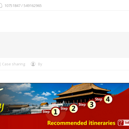
10751847 / 549162965
You are here:
Case sharing
By