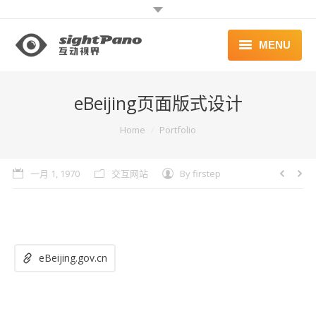
MENU
首页 | HOME
eBeijing页面版式设计
案例 | WORKS
You are here:
Home
Portfolio
联系 | CONTACT
一月 1, 1970
交互网站
By
firstep
eBeijing.gov.cn